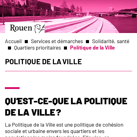
Aller
Slide
au
1
contenu
of
principal
1
Aller
à
la
Accueil
Services et démarches
Solidarité, santé
page
Quartiers prioritaires
Politique de la Ville
d’accueil
Fil
Politique de la Ville
d'Ariane
Qu’est-ce-que la Politique
de la Ville ?
La Politique de la Ville est une politique de cohésion
sociale et urbaine envers les quartiers et les