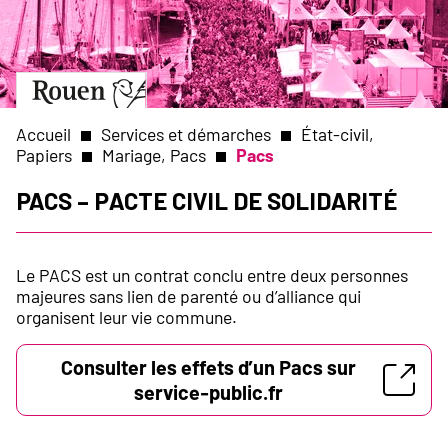
Aller
Slide
au
1
contenu
of
principal
1
Aller
à
la
Accueil
Services et démarches
État-civil,
page
Papiers
Mariage, Pacs
Pacs
d’accueil
Fil
PACS – Pacte Civil de Solidarité
d'Ariane
Le PACS est un contrat conclu entre deux personnes
majeures sans lien de parenté ou d’alliance qui
organisent leur vie commune.
Consulter les effets d’un Pacs sur
service-public.fr