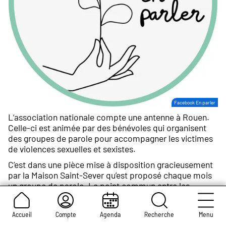
Crédit
Facebook En parler
photo :
L’association nationale compte une antenne à Rouen.
Celle-ci est animée par des bénévoles qui organisent
des groupes de parole pour accompagner les victimes
de violences sexuelles et sexistes.
C’est dans une pièce mise à disposition gracieusement
par la Maison Saint-Sever qu’est proposé chaque mois
un groupe de parole. Le point commun entre les
participants ? Ils et elles sont victimes de violences
sexuelles et sexistes. « Notre but est d’accompagner
Accueil
Compte
Agenda
Recherche
Menu
ces personnes à libérer la parole », précise d’entrée