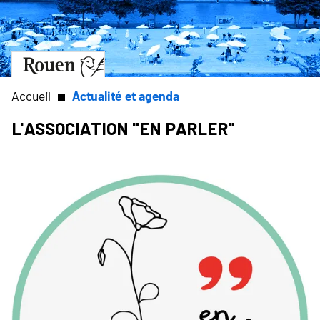
Aller
Slide
au
1
contenu
of
principal
1
Aller
à
la
Accueil
Actualité et agenda
page
d’accueil
L'association "En parler"
Fil
d'Ariane