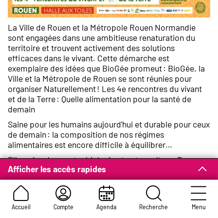
La Ville de Rouen et la Métropole Rouen Normandie
sont engagées dans une ambitieuse renaturation du
territoire et trouvent activement des solutions
efficaces dans le vivant. Cette démarche est
exemplaire des idées que BioGée promeut : BioGée, la
Ville et la Métropole de Rouen se sont réunies pour
organiser Naturellement ! Les 4e rencontres du vivant
et de la Terre : Quelle alimentation pour la santé de
demain
Saine pour les humains aujourd’hui et durable pour ceux
de demain : la composition de nos régimes
alimentaires est encore difficile à équilibrer…
Elle puise dans notre biologie et notre culture. Des
Afficher les accès rapides
fondamentaux commencent à se dessiner. Ils sont
médicaux et diététiques, ne doivent pas faire oublier le
plaisir de manger, ni l’équité sociale.
Ils ne se pensent pas sans le mode de production, de
Accueil
Compte
Agenda
Recherche
Menu
l’agriculture à la transformation.