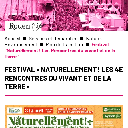
Aller
Slide
au
1
contenu
of
principal
1
Aller
à
la
Accueil
Services et démarches
Nature,
page
Environnement
Plan de transition
Festival
d’accueil
"Naturellement ! Les Rencontres du vivant et de la
Fil
Terre"
d'Ariane
Festival « Naturellement ! Les 4e
rencontres du vivant et de la
Terre »