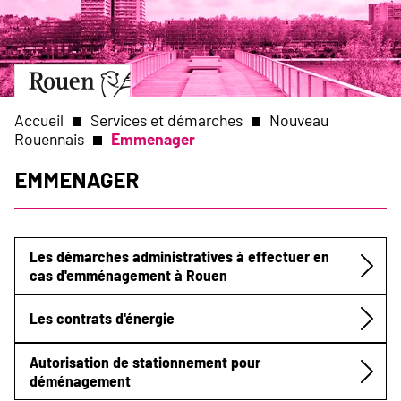
Aller
Slide
au
1
contenu
of
principal
1
Aller
à
la
Accueil
Services et démarches
Nouveau
page
Rouennais
Emmenager
d’accueil
Fil
Emmenager
d'Ariane
Les démarches administratives à effectuer en
cas d'emménagement à Rouen
Submenu
Les contrats d'énergie
Autorisation de stationnement pour
déménagement