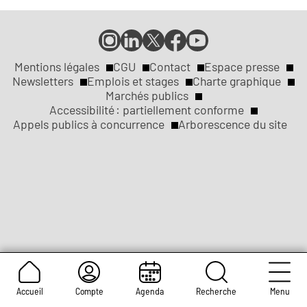
Compte
Compte
Compte
Page
Page
Instagram
LinkedIn
X
Facebook
YouTube
de
de
de
de
de
Mentions légales
CGU
Contact
Espace presse
Réseaux
la
la
la
la
la
Newsletters
Emplois et stages
Charte graphique
ville
ville
ville
ville
ville
Marchés publics
sociaux
Liens
de
de
de
de
de
Accessibilité : partiellement conforme
Rouen
Rouen
Rouen
Rouen
Rouen
Appels publics à concurrence
Arborescence du site
légaux
Accueil
Compte
Agenda
Recherche
Menu