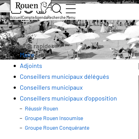
Aller
Slide
Aller
Accueil
Institution et territoire
Le conseil muni
au
1
à
contenu
of
la
Accueil
Compte
Agenda
Recherche
Menu
La composition du Conseil munic
principal
1
page
Fil
d’accueil
d'Ariane
Accès rapides
Maire
Adjoints
Conseillers municipaux délégués
Conseillers municipaux
Conseillers municipaux d’opposition
Réussir Rouen
Groupe Rouen Insoumise
Groupe Rouen Conquérante