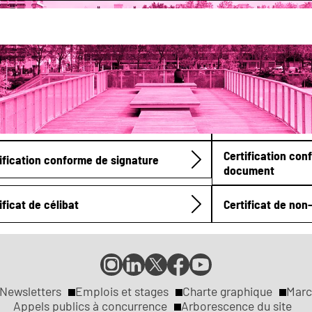
ers
Certificats, attestations
ificat de vie commune
Certificat de rés
Certification con
ification conforme de signature
document
ificat de célibat
Certificat de no
Compte
Compte
Compte
Page
Page
Instagram
LinkedIn
X
Facebook
YouTube
de
de
de
de
de
Newsletters
Emplois et stages
Charte graphique
Marc
la
la
la
la
la
Appels publics à concurrence
Arborescence du site