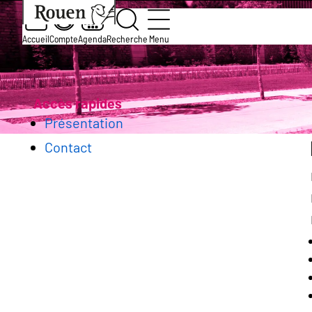
Aller
Slide
Aller
Accueil
Services et démarches
École
Actio
au
1
à
contenu
of
la
Accueil
Compte
Agenda
Recherche
Menu
Ateliers du midi
principal
1
page
Fil
d’accueil
d'Ariane
Accès rapides
Présentation
Contact