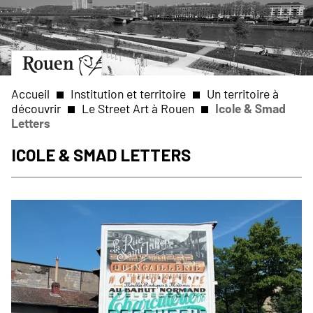
Aller
Slide
au
1
contenu
of
principal
1
Aller
à
la
Accueil
Institution et territoire
Un territoire à
page
découvrir
Le Street Art à Rouen
Icole & Smad
d’accueil
Letters
Fil
Icole & Smad Letters
d'Ariane