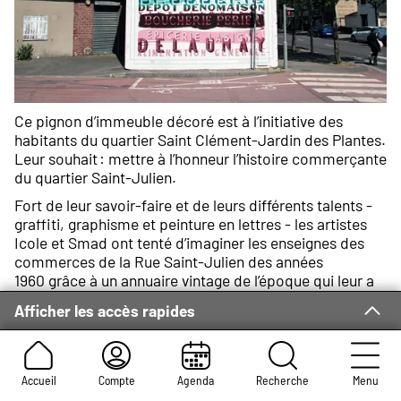
Ce pignon d’immeuble décoré est à l’initiative des
habitants du quartier Saint Clément-Jardin des Plantes.
Leur souhait : mettre à l’honneur l’histoire commerçante
du quartier Saint-Julien.
Fort de leur savoir-faire et de leurs différents talents -
graffiti, graphisme et peinture en lettres - les artistes
Icole et Smad ont tenté d’imaginer les enseignes des
commerces de la Rue Saint-Julien des années
1960 grâce à un annuaire vintage de l’époque qui leur a
fourni des noms, des activités et des numéros de rue.
Afficher les accès rapides
Le résultat est un agglomérat d’une quinzaine de noms
et d’activités jadis présents dans la rue, dans l’ordre
d’apparition numérique.
Accueil
Compte
Agenda
Recherche
Menu
La composition est un savant mélange de polices rétro