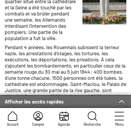
quartier situé entre la cathédrale
et la Seine a été touché par les
combats et va brûler pendant
une semaine, les Allemands
interdisant l’intervention des
pompiers. Une partie de la
population a fuit la ville.
Pendant 4 années, les Rouennais subissent la terreur
nazie, les arrestations d’otages, les tortures, les
exécutions, les déportations, les privations. À cela
s’ajoutent les bombardements, en particulier ceux de la
semaine rouge du 30 mai au 5 juin 1944 : 400 bombes,
d’une tonne chacune. 1500 personnes ont été tuées, la
cathédrale est endommagée, Saint-Maclou, le Palais de
Justice, une grande partie de la rive gauche, sont
détruits. On compte 2000 victimes et 40000 sinistrés.
Afficher les accès rapides
Le 30 août 1944, les Canadiens libèrent Rouen. La ville
est un champ de ruines.
Accueil
Compte
Agenda
Recherche
Menu