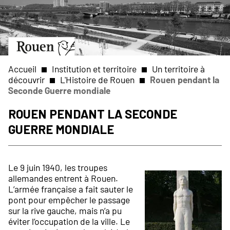
Aller
Slide
au
1
contenu
of
principal
1
Aller
à
la
Accueil
Institution et territoire
Un territoire à
page
découvrir
L'Histoire de Rouen
Rouen pendant la
d’accueil
Seconde Guerre mondiale
Fil
Rouen pendant la Seconde
d'Ariane
Guerre mondiale
Le 9 juin 1940, les troupes
allemandes entrent à Rouen.
L’armée française a fait sauter le
pont pour empêcher le passage
sur la rive gauche, mais n’a pu
éviter l’occupation de la ville. Le