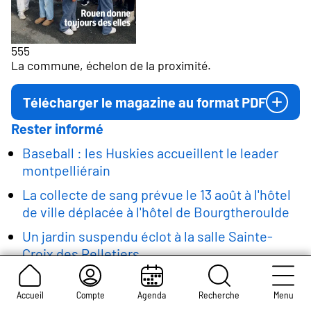
555
La commune, échelon de la proximité.
Télécharger le magazine au format PDF
Rester informé
Baseball : les Huskies accueillent le leader
montpelliérain
La collecte de sang prévue le 13 août à l'hôtel
de ville déplacée à l'hôtel de Bourgtheroulde
Un jardin suspendu éclot à la salle Sainte-
Croix des Pelletiers
Eclipse solaire du 12 août : rendez-vous pont
Boieldieu
Accueil
Compte
Agenda
Recherche
Menu