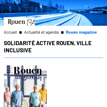
Aller
Slide
au
1
contenu
of
principal
1
Aller
à
la
Accueil
Actualité et agenda
Rouen magazine
page
d’accueil
Solidarité active Rouen, ville
Fil
inclusive
d'Ariane