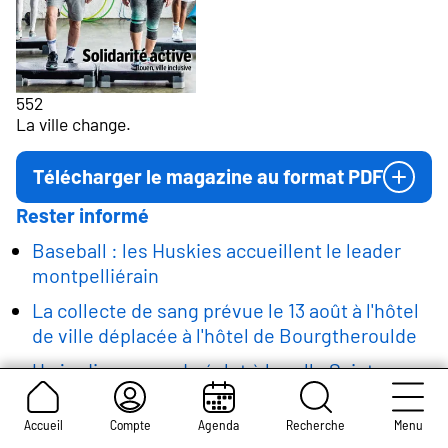
552
La ville change.
Télécharger le magazine au format PDF
Rester informé
Baseball : les Huskies accueillent le leader
montpelliérain
La collecte de sang prévue le 13 août à l'hôtel
de ville déplacée à l'hôtel de Bourgtheroulde
Un jardin suspendu éclot à la salle Sainte-
Croix des Pelletiers
Accueil
Compte
Agenda
Recherche
Menu
Eclipse solaire du 12 août : rendez-vous pont