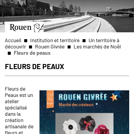
Aller
Slide
au
1
contenu
of
principal
1
Aller
à
la
Accueil
Institution et territoire
Un territoire à
page
découvrir
Rouen Givrée
Les marchés de Noël
d’accueil
Fleurs de peaux
Fil
Fleurs de peaux
d'Ariane
Fleurs de
Peaux est un
atelier
spécialisé
dans la
création
artisanale de
fleurs et