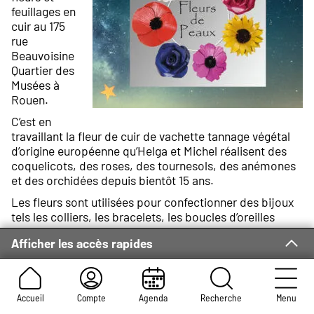
feuillages en
cuir au 175
rue
Beauvoisine
Quartier des
Musées à
Rouen.
C’est en
travaillant la fleur de cuir de vachette tannage végétal
d’origine européenne qu’Helga et Michel réalisent des
coquelicots, des roses, des tournesols, des anémones
et des orchidées depuis bientôt 15 ans.
Les fleurs sont utilisées pour confectionner des bijoux
tels les colliers, les bracelets, les boucles d’oreilles
bagues, broches et accessoires cheveux aux couleurs
Afficher les accès rapides
de la nature qui allient finesse, féminité et originalité.
Un large choix de ceintures, bracelets en cuir imprimé
et bracelets montres complète la collection des
créations artisanales.
Accueil
Compte
Agenda
Recherche
Menu