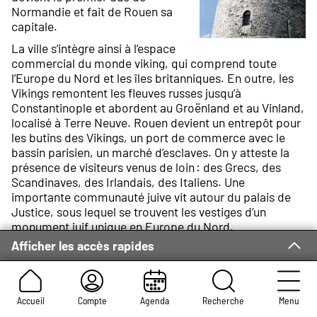
Normandie et fait de Rouen sa
capitale.
La ville s’intègre ainsi à l’espace
commercial du monde viking, qui comprend toute
l’Europe du Nord et les îles britanniques. En outre, les
Vikings remontent les fleuves russes jusqu’à
Constantinople et abordent au Groënland et au Vinland,
localisé à Terre Neuve. Rouen devient un entrepôt pour
les butins des Vikings, un port de commerce avec le
bassin parisien, un marché d’esclaves. On y atteste la
présence de visiteurs venus de loin : des Grecs, des
Scandinaves, des Irlandais, des Italiens. Une
importante communauté juive vit autour du palais de
Justice, sous lequel se trouvent les vestiges d’un
monument juif unique en Europe du Nord.
Afficher les accès rapides
La conquête de l’Angleterre par le duc de Normandie
Guillaume le Conquérant en 1066 lie Rouen à l’expansion
normande vers ce pays, puis vers l’ouest de la France, à
l’époque où Henri II Plantagenêt règne sur des
Accueil
Compte
Agenda
Recherche
Menu
territoires s’étendant de l’Aquitaine aux confins de