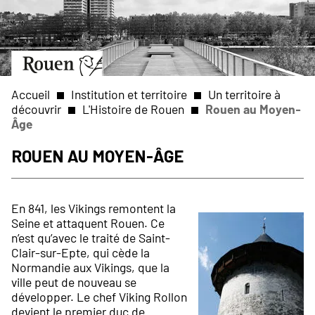
Aller
Slide
au
1
contenu
of
principal
1
Aller
à
la
Accueil
Institution et territoire
Un territoire à
page
découvrir
L'Histoire de Rouen
Rouen au Moyen-
d’accueil
Âge
Fil
Rouen au Moyen-Âge
d'Ariane
En 841, les Vikings remontent la
Seine et attaquent Rouen. Ce
n’est qu’avec le traité de Saint-
Clair-sur-Epte, qui cède la
Normandie aux Vikings, que la
ville peut de nouveau se
développer. Le chef Viking Rollon
devient le premier duc de