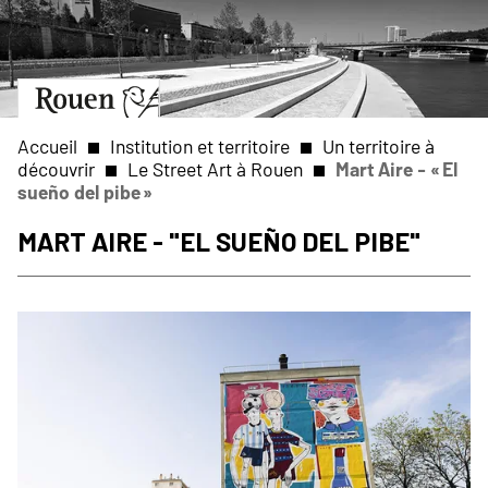
Aller
Slide
au
1
contenu
of
principal
1
Aller
à
la
Accueil
Institution et territoire
Un territoire à
page
découvrir
Le Street Art à Rouen
Mart Aire - « El
d’accueil
sueño del pibe »
Fil
Mart Aire - "El sueño del pibe"
d'Ariane