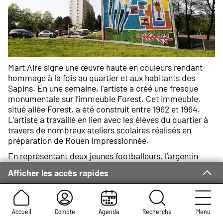
Mart Aire signe une œuvre haute en couleurs rendant
hommage à la fois au quartier et aux habitants des
Sapins. En une semaine, l’artiste a créé une fresque
monumentale sur l’immeuble Forest. Cet immeuble,
situé allée Forest, a été construit entre 1962 et 1964.
L’artiste a travaillé en lien avec les élèves du quartier à
travers de nombreux ateliers scolaires réalisés en
préparation de Rouen Impressionnée.
En représentant deux jeunes footballeurs, l’argentin
rend hommage aux garçons du quartier passionnés de
Afficher les accès rapides
foot. L’un des joueurs est argentin, un clin d’œil au pays
d’origine de Mart Aire, et ses chaussures sont tachées
de rouge, comme le mythique terrain rouge des Sapins
sur lequel jouent les jeunes. Un bus articulé est
Accueil
Compte
Agenda
Recherche
Menu
dessinée sur la chemise d’un autre personnage en