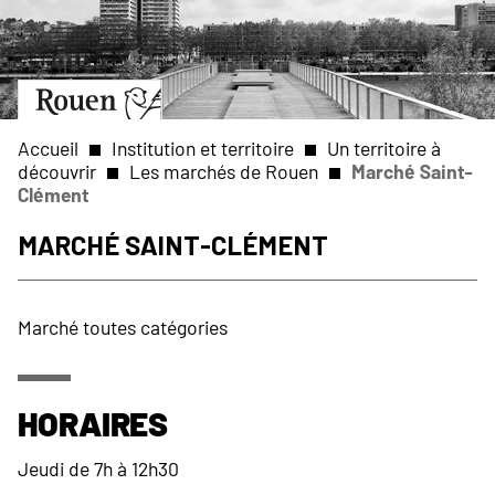
Aller
Slide
au
1
contenu
of
principal
1
Aller
à
la
Accueil
Institution et territoire
Un territoire à
page
découvrir
Les marchés de Rouen
Marché Saint-
d’accueil
Clément
Fil
Marché Saint-Clément
d'Ariane
Marché toutes catégories
Horaires
Jeudi de 7h à 12h30