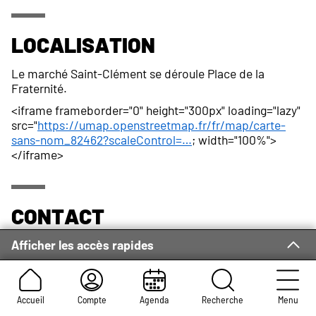
Localisation
Le marché Saint-Clément se déroule Place de la
Fraternité.
<iframe frameborder="0" height="300px" loading="lazy"
src="
https://umap.openstreetmap.fr/fr/map/carte-
sans-nom_82462?scaleControl=…
; width="100%">
</iframe>
Contact
Afficher les accès rapides
Adresse :
Service des Foires et des Occupations
Commerciales
Place du Général-de-Gaulle
Rouen Cedex 1 76037
Accueil
Compte
Agenda
Recherche
Menu