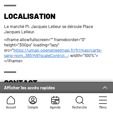
Localisation
Le marché Pl. Jacques Lelieur se déroule Place
Jacques Lelieur.
<iframe allowfullscreen="" frameborder="0"
height="300px" loading="lazy"
src="
https://umap.openstreetmap.fr/fr/map/carte-
sans-nom_365149?scaleControl…
; width="100%">
</iframe>
Contact
Afficher les accès rapides
Adresse :
Service des Foires et des Occupations
Commerciales
Place du Général-de-Gaulle
Accueil
Compte
Agenda
Recherche
Menu
Rouen Cedex 1 76037