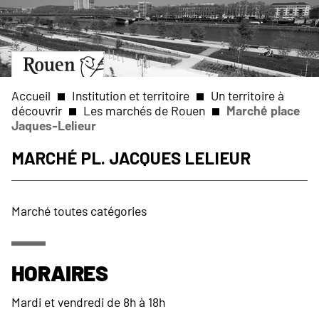
Aller
Slide
au
1
contenu
of
principal
1
Aller
à
la
Accueil
Institution et territoire
Un territoire à
page
découvrir
Les marchés de Rouen
Marché place
d’accueil
Jaques-Lelieur
Fil
Marché Pl. Jacques Lelieur
d'Ariane
Marché toutes catégories
Horaires
Mardi et vendredi de 8h à 18h