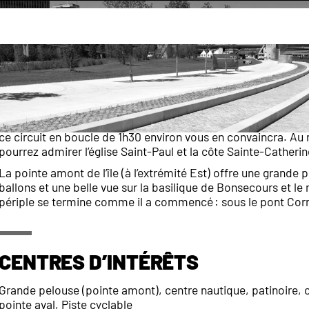
découvrir
Les parcs et promenades de Rouen
Promenad
Havre des guinguettes au XIXe siècle et tête de pont du port fl
Lacroix a bien plus que les pieds dans la Seine et les berges 
ce circuit en boucle de 1h30 environ vous en convaincra. Au
pourrez admirer l’église Saint-Paul et la côte Sainte-Catherin
La pointe amont de l’île (à l’extrémité Est) offre une grande 
ballons et une belle vue sur la basilique de Bonsecours et 
périple se termine comme il a commencé : sous le pont Corn
Centres d’intérêts
Grande pelouse (pointe amont), centre nautique, patinoire, cha
pointe aval, Piste cyclable