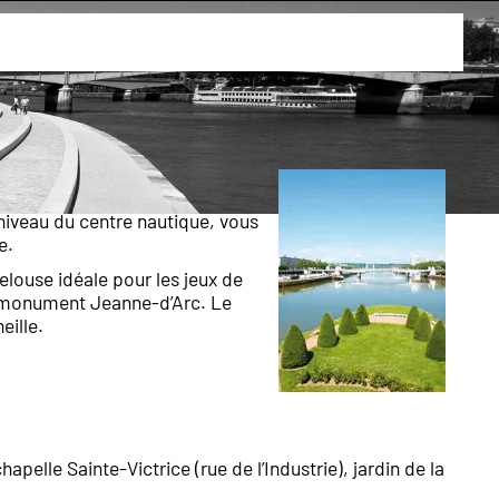
e de l’Île Lacroix
uvial depuis dix siècles, l’île
vertes. Elle a l’âme marinière et
 niveau du centre nautique, vous
e.
pelouse idéale pour les jeux de
le monument Jeanne-d’Arc. Le
eille.
pelle Sainte-Victrice (rue de l’Industrie), jardin de la