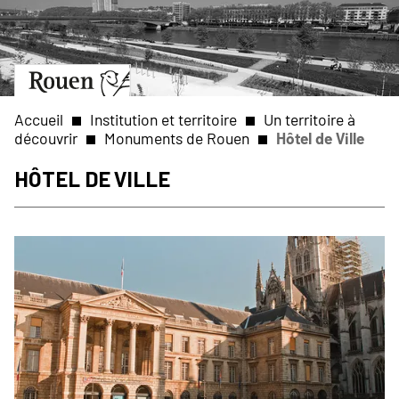
Aller
Slide
au
1
contenu
of
principal
1
Aller
à
la
Accueil
Institution et territoire
Un territoire à
page
découvrir
Monuments de Rouen
Hôtel de Ville
d’accueil
Fil
Hôtel de Ville
d'Ariane