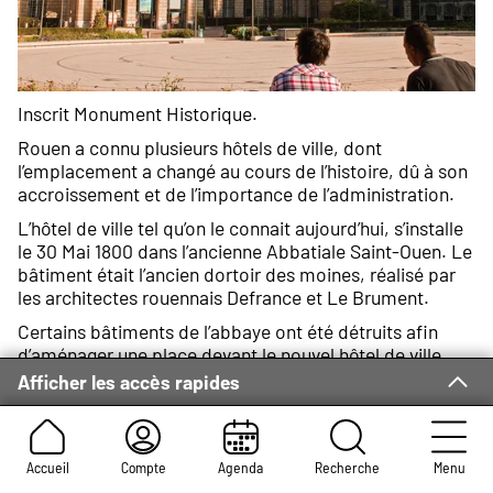
Inscrit Monument Historique.
Rouen a connu plusieurs hôtels de ville, dont
l’emplacement a changé au cours de l’histoire, dû à son
accroissement et de l’importance de l’administration.
L’hôtel de ville tel qu’on le connait aujourd’hui, s’installe
le 30 Mai 1800 dans l’ancienne Abbatiale Saint-Ouen. Le
bâtiment était l’ancien dortoir des moines, réalisé par
les architectes rouennais Defrance et Le Brument.
Certains bâtiments de l’abbaye ont été détruits afin
d’aménager une place devant le nouvel hôtel de ville.
C’est en 1825 que l’édifice est transformé pour qu’il
Afficher les accès rapides
réponde architecturalement à sa nouvelle fonction,
sous la direction de Maillet du Boulay.
Le bâtiment est composé de deux étages, de deux ailes
Accueil
Compte
Agenda
Recherche
Menu
et d’un hall central qui sert au rez de chaussée de