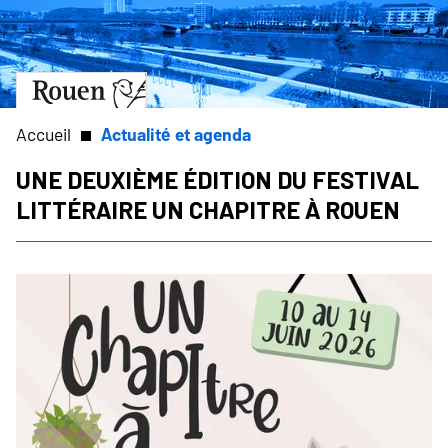
Aller
Slide
au
1
contenu
of
principal
1
Aller
à
la
Accueil
Actualité et agenda
page
d’accueil
Une deuxième édition du festival
Fil
littéraire Un Chapitre à Rouen
d'Ariane