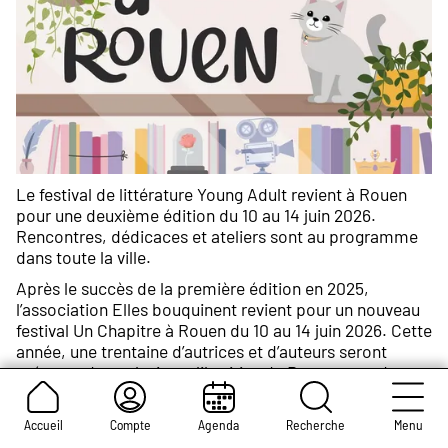
Le festival de littérature Young Adult revient à Rouen
pour une deuxième édition du 10 au 14 juin 2026.
Rencontres, dédicaces et ateliers sont au programme
dans toute la ville.
Après le succès de la première édition en 2025,
l’association Elles bouquinent revient pour un nouveau
festival Un Chapitre à Rouen du 10 au 14 juin 2026. Cette
année, une trentaine d’autrices et d’auteurs seront
présents dans plusieurs librairies de Rouen pour des
rencontres et des dédicaces. Plusieurs ateliers sont
également organisés et, le mercredi 10 juin, la
Accueil
Compte
Agenda
Recherche
Menu
projection d’un film adapté d’un roman Young Adult, Le