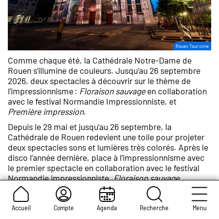
Crédit
Rouen Tourisme
photo :
Comme chaque été, la Cathédrale Notre-Dame de
Rouen s’illumine de couleurs. Jusqu’au 26 septembre
2026, deux spectacles à découvrir sur le thème de
l’impressionnisme :
Floraison sauvage
en collaboration
avec le festival Normandie Impressionniste, et
Première impression
.
Depuis le 29 mai et jusqu’au 26 septembre, la
Cathédrale de Rouen redevient une toile pour projeter
deux spectacles sons et lumières très colorés. Après le
disco l’année dernière, place à l’impressionnisme avec
le premier spectacle en collaboration avec le festival
Normandie impressionniste,
Floraison sauvage.
Les estampes japonaises ont inspiré les
impressionnistes en leur apprenant à mieux utiliser
l’espace et le cadrage. Aujourd’hui, cette influence se
Accueil
Compte
Agenda
Recherche
Menu
retrouve dans ce nouveau son et lumière de l’artiste