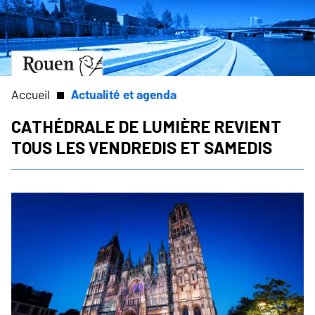
Aller
Slide
au
1
contenu
of
principal
1
Aller
à
la
Accueil
Actualité et agenda
page
d’accueil
Cathédrale de lumière revient
Fil
tous les vendredis et samedis
d'Ariane