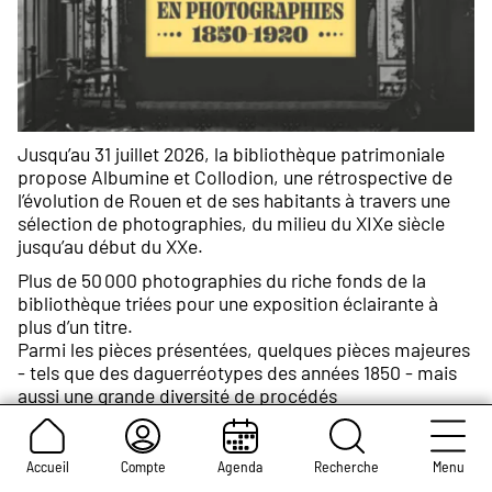
Jusqu’au 31 juillet 2026, la bibliothèque patrimoniale
propose Albumine et Collodion, une rétrospective de
l’évolution de Rouen et de ses habitants à travers une
sélection de photographies, du milieu du XIXe siècle
jusqu’au début du XXe.
Plus de 50 000 photographies du riche fonds de la
bibliothèque triées pour une exposition éclairante à
plus d’un titre.
Parmi les pièces présentées, quelques pièces majeures
- tels que des daguerréotypes des années 1850 - mais
aussi une grande diversité de procédés
photographiques : daguerréotypes, calotypes,
collodion, etc.
Accueil
Compte
Agenda
Recherche
Menu
Une série de reproductions numériques grand format