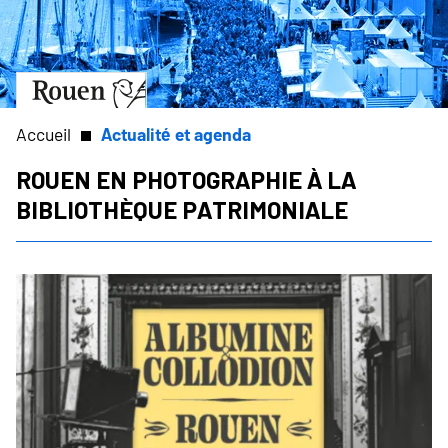
Aller
Slide
au
1
contenu
of
principal
1
Aller
à
la
Accueil
Actualité et agenda
page
d’accueil
Rouen en photographie à la
Fil
bibliothèque patrimoniale
d'Ariane