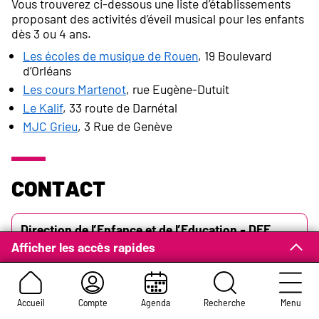
Vous trouverez ci-dessous une liste d’établissements
proposant des activités d’éveil musical pour les enfants
dès 3 ou 4 ans.
Les écoles de musique de Rouen
, 19 Boulevard
d’Orléans
Les cours Martenot
, rue Eugène-Dutuit
Le Kalif
, 33 route de Darnétal
MJC Grieu
, 3 Rue de Genève
Contact
Adresse :
Direction de l’Enfance et de l’Education - DEE
2 Place du Général-de-Gaulle
Afficher les accès rapides
CS 31 402
Rouen 76037 Cedex
Accueil
Compte
Agenda
Recherche
Menu
02 35 08 69 00
Téléphone :