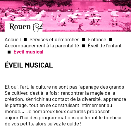
Aller
Slide
au
1
contenu
of
principal
1
Aller
à
la
Accueil
Services et démarches
Enfance
page
Accompagnement à la parentalité
Éveil de l'enfant
d’accueil
Éveil musical
Fil
Éveil musical
d'Ariane
Et oui, l’art, la culture ne sont pas l’apanage des grands.
Se cultiver, c’est à la fois : rencontrer la magie de la
création, s’enrichir au contact de la diversité, apprendre
le partage, tout en se construisant intimement au
monde… De nombreux lieux culturels proposent
aujourd’hui des programmations qui feront le bonheur
de vos petits, alors suivez le guide !