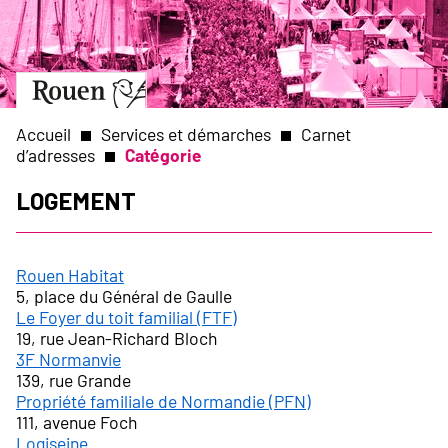
Aller
Slide
au
1
contenu
of
principal
1
Aller
à
la
Accueil
Services et démarches
Carnet
page
d’adresses
Catégorie
d’accueil
Fil
Logement
d'Ariane
Rouen Habitat
5, place du Général de Gaulle
Le Foyer du toit familial (FTF)
19, rue Jean-Richard Bloch
3F Normanvie
139, rue Grande
Propriété familiale de Normandie (PFN)
111, avenue Foch
Logiseine