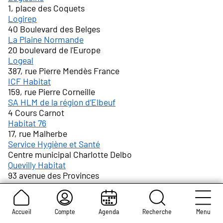
1, place des Coquets
Logirep
40 Boulevard des Belges
La Plaine Normande
20 boulevard de l'Europe
Logeal
387, rue Pierre Mendès France
ICF Habitat
159, rue Pierre Corneille
SA HLM de la région d’Elbeuf
4 Cours Carnot
Habitat 76
17, rue Malherbe
Service Hygiène et Santé
Centre municipal Charlotte Delbo
Quevilly Habitat
93 avenue des Provinces
Service logement social - Ville de Rouen
2 rue de Germont
Logeo Seine Estuaire
Accueil
Compte
Agenda
Recherche
Menu
28 rue du Bac