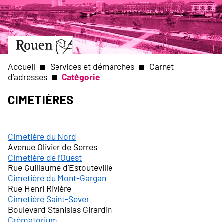
Aller
Slide
au
1
contenu
of
principal
1
Aller
à
la
Accueil
Services et démarches
Carnet
page
d’adresses
Catégorie
d’accueil
Fil
Cimetières
d'Ariane
Cimetière du Nord
Avenue Olivier de Serres
Cimetière de l’Ouest
Rue Guillaume d'Estouteville
Cimetière du Mont-Gargan
Rue Henri Rivière
Cimetière Saint-Sever
Boulevard Stanislas Girardin
Crématorium