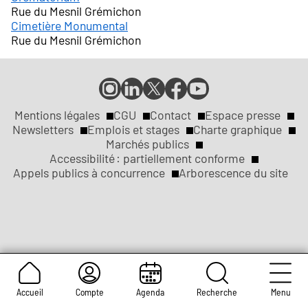
Rue du Mesnil Grémichon
Cimetière Monumental
Rue du Mesnil Grémichon
Compte
Compte
Compte
Page
Page
Instagram
LinkedIn
X
Facebook
YouTube
de
de
de
de
de
Mentions légales
CGU
Contact
Espace presse
Réseaux
la
la
la
la
la
Newsletters
Emplois et stages
Charte graphique
ville
ville
ville
ville
ville
Marchés publics
sociaux
Liens
de
de
de
de
de
Accessibilité : partiellement conforme
Rouen
Rouen
Rouen
Rouen
Rouen
Appels publics à concurrence
Arborescence du site
légaux
Accueil
Compte
Agenda
Recherche
Menu