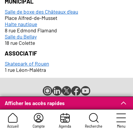
Municipal
Salle de boxe des Châteaux d’eau
Place Alfred-de-Musset
Halte nautique
8 rue Edmond Flamand
Salle du Bellay
18 rue Colette
Associatif
Skatepark of Rouen
1 rue Léon-Malétra
Compte
Compte
Compte
Page
Page
Instagram
LinkedIn
X
Facebook
YouTube
de
de
de
de
de
Mentions légales
CGU
Contact
Espace presse
Afficher les accès rapides
Réseaux
la
la
la
la
la
Newsletters
Emplois et stages
Charte graphique
ville
ville
ville
ville
ville
Marchés publics
sociaux
Liens
de
de
de
de
de
Accessibilité : partiellement conforme
Rouen
Rouen
Rouen
Rouen
Rouen
Accueil
Compte
Agenda
Recherche
Menu
Appels publics à concurrence
Arborescence du site
légaux