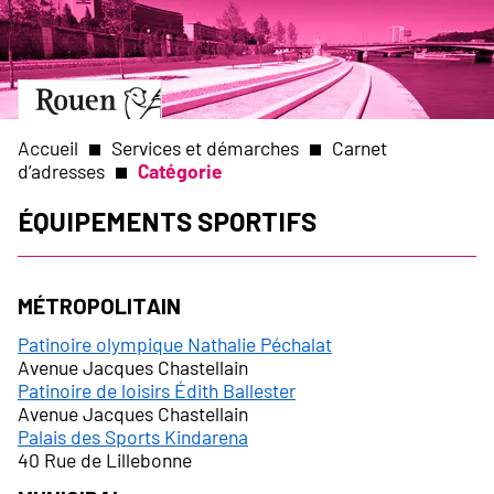
Aller
Slide
au
1
contenu
of
principal
1
Aller
à
la
Accueil
Services et démarches
Carnet
page
d’adresses
Catégorie
d’accueil
Fil
Équipements sportifs
d'Ariane
Métropolitain
Patinoire olympique Nathalie Péchalat
Avenue Jacques Chastellain
Patinoire de loisirs Édith Ballester
Avenue Jacques Chastellain
Palais des Sports Kindarena
40 Rue de Lillebonne