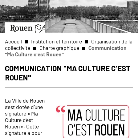
Aller
Slide
au
1
contenu
of
principal
1
Aller
à
la
Accueil
Institution et territoire
Organisation de la
page
collectivité
Charte graphique
Communication
d’accueil
"Ma Culture c'est Rouen"
Fil
Communication "Ma Culture c'est
d'Ariane
Rouen"
La Ville de Rouen
s’est dotée d’une
signature « Ma
Culture c’est
Rouen ». Cette
signature a pour