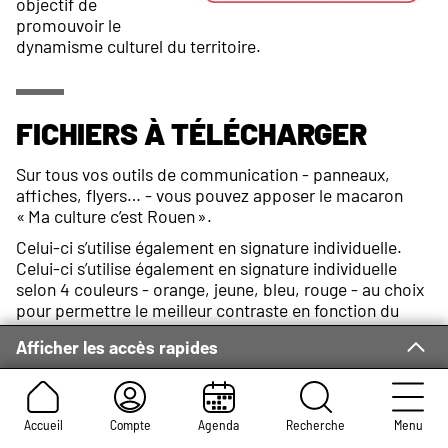
objectif de
promouvoir le
dynamisme culturel du territoire.
Fichiers à télécharger
Sur tous vos outils de communication - panneaux,
affiches, flyers… - vous pouvez apposer le macaron
« Ma culture c’est Rouen ».
Celui-ci s’utilise également en signature individuelle.
Celui-ci s’utilise également en signature individuelle
selon 4 couleurs - orange, jeune, bleu, rouge - au choix
pour permettre le meilleur contraste en fonction du
fond utilisé. Le cartouche est disponible avec deux
Afficher les accès rapides
couleurs d’écriture, blanche ou noire.
Pour toute information concernant son utilisation, vous
pouvez contacter la Direction de la Communication et
de l’Information par mail à
claguerre@rouen.fr
.
Accueil
Compte
Agenda
Recherche
Menu