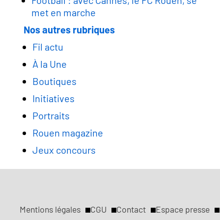
Football : avec Cannes, le FC Rouen, se
met en marche
Nos autres rubriques
Fil actu
À la Une
Boutiques
Initiatives
Portraits
Rouen magazine
Jeux concours
Mentions légales
CGU
Contact
Espace presse