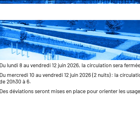
du tunnel de la Grand'Mare du 8 au 1
La Dirno (Direction interdépartementale des routes Nord-Oue
trimestrielle du tunnel de la Grand’Mare du lundi 8 au vendred
Du lundi 8 au vendredi 12 juin 2026, la circulation sera ferm
Du mercredi 10 au vendredi 12 juin 2026 (2 nuits) : la circula
de 20h30 à 6.
Des déviations seront mises en place pour orienter les usage