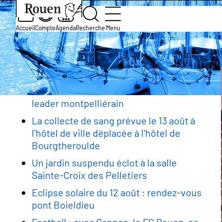
Aller
Slide
Aller
Accueil
Actualité et agenda
au
1
à
contenu
of
la
Accueil
Compte
Agenda
Recherche
Menu
Le Milk
principal
1
page
Fil
d’accueil
d'Ariane
Rester informé
Baseball : les Huskies accueillent le
leader montpelliérain
La collecte de sang prévue le 13 août à
l'hôtel de ville déplacée à l'hôtel de
Bourgtheroulde
Un jardin suspendu éclot à la salle
Sainte-Croix des Pelletiers
Eclipse solaire du 12 août : rendez-vous
pont Boieldieu