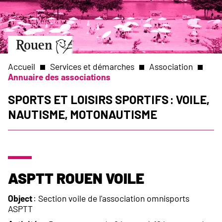
Aller
Slide
au
1
contenu
of
principal
1
Aller
à
la
Accueil
Services et démarches
Association
page
Annuaire des associations
d’accueil
Fil
Sports et Loisirs sportifs : Voile,
Nautisme, Motonautisme
d'Ariane
ASPTT Rouen Voile
Object
: Section voile de l'association omnisports
ASPTT