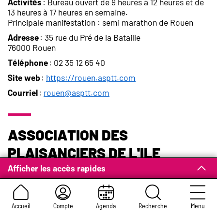
Activités
: Bureau ouvert de 9 heures à 12 heures et de
13 heures à 17 heures en semaine.
Principale manifestation : semi marathon de Rouen
Adresse
: 35 rue du Pré de la Bataille
76000 Rouen
Téléphone
: 02 35 12 65 40
Site web
:
https://rouen.asptt.com
Courriel
:
rouen@asptt.com
Association des
Plaisanciers de l'Ile
Lacroix
Afficher les accès rapides
Object
: Soutien de l'habitat fluvial. Participation à la
sauvegarde de la Halte Nautique.
Accueil
Compte
Agenda
Recherche
Menu
Cette association n’a pas indiqué ses activités.