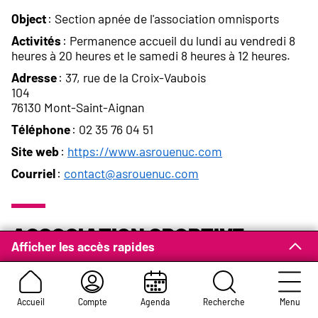
Object
: Section apnée de l'association omnisports
Activités
: Permanence accueil du lundi au vendredi 8
heures à 20 heures et le samedi 8 heures à 12 heures.
Adresse
: 37, rue de la Croix-Vaubois
104
76130 Mont-Saint-Aignan
Téléphone
: 02 35 76 04 51
Site web
:
https://www.asrouenuc.com
Courriel
:
contact@asrouenuc.com
Association Sportive
Afficher les accès rapides
Rouen Université Club
ASRUC Plongée
Accueil
Compte
Agenda
Recherche
Menu
Object
: Section plongée de l'association omnisports