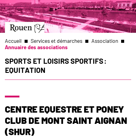
Aller
Slide
au
1
contenu
of
principal
1
Aller
à
la
Accueil
Services et démarches
Association
page
Annuaire des associations
d’accueil
Fil
Sports et Loisirs sportifs :
Equitation
d'Ariane
Centre Equestre et Poney
Club de Mont Saint Aignan
(SHUR)