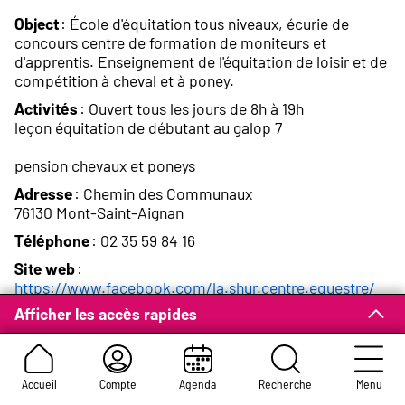
Object
: École d'équitation tous niveaux, écurie de
concours centre de formation de moniteurs et
d'apprentis. Enseignement de l'équitation de loisir et de
compétition à cheval et à poney.
Activités
: Ouvert tous les jours de 8h à 19h
leçon équitation de débutant au galop 7
pension chevaux et poneys
Adresse
: Chemin des Communaux
76130 Mont-Saint-Aignan
Téléphone
: 02 35 59 84 16
Site web
:
https://www.facebook.com/la.shur.centre.equestre/
Afficher les accès rapides
Courriel
:
ce-pc-montsaintaignan@orange.fr
Accueil
Compte
Agenda
Recherche
Menu
Equi Seine Organisation