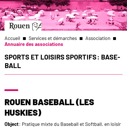
Aller
Slide
au
1
contenu
of
principal
1
Aller
à
la
Accueil
Services et démarches
Association
page
Annuaire des associations
d’accueil
Fil
Sports et Loisirs sportifs : Base-
Ball
d'Ariane
Rouen Baseball (Les
Huskies)
Object
: Pratique mixte du Baseball et Softball, en loisir