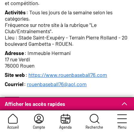
et compétition.
Activités
: Tous les jours de la semaine selon les
catégories.
Fréquence sur notre site à la rubrique "Le
Club/Entraînements".
Lieu : Stade Saint-Exupéry - Terrain Pierre Rolland - 20
boulevard Gambetta - ROUEN.
Adresse
: Immeuble Hermani
17 rue Verdi
76000 Rouen
Site web
:
https://www.rouenbaseball76.com
Courriel
:
rouenbaseball76@aol.com
Afficher les accès rapides
Rouen Cricket Club - RCC
Activités
: Pratique du cricket, entraînement au cricket
Accueil
Compte
Agenda
Recherche
Menu
pour les nouveaux joueurs, intégration sociale par le