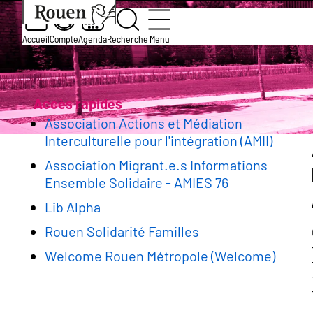
Aller
Slide
Aller
Accueil
Services et démarches
Association
au
1
à
contenu
of
la
Accueil
Compte
Agenda
Recherche
Menu
Solidarité et Action humanitaire
principal
1
page
Fil
d’accueil
d'Ariane
Accès rapides
Association Actions et Médiation
Interculturelle pour l'intégration (AMII)
Association Migrant.e.s Informations
Ensemble Solidaire - AMIES 76
Lib Alpha
Rouen Solidarité Familles
Welcome Rouen Métropole (Welcome)