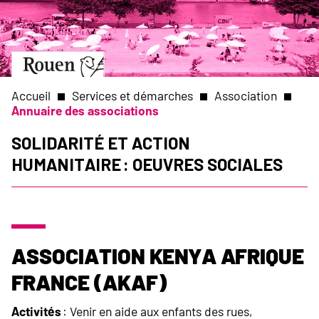
Aller
Slide
au
1
contenu
of
principal
1
Aller
à
la
Accueil
Services et démarches
Association
page
Annuaire des associations
d’accueil
Fil
Solidarité et Action
humanitaire : Oeuvres sociales
d'Ariane
Association Kenya Afrique
France (AKAF)
Activités
: Venir en aide aux enfants des rues,