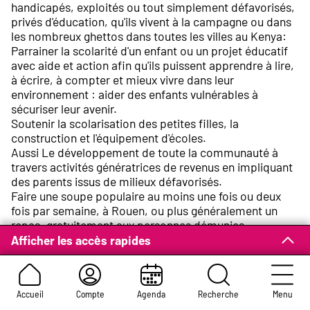
handicapés, exploités ou tout simplement défavorisés,
privés d'éducation, qu'ils vivent à la campagne ou dans
les nombreux ghettos dans toutes les villes au Kenya:
Parrainer la scolarité d'un enfant ou un projet éducatif
avec aide et action afin qu'ils puissent apprendre à lire,
à écrire, à compter et mieux vivre dans leur
environnement : aider des enfants vulnérables à
sécuriser leur avenir.
Soutenir la scolarisation des petites filles, la
construction et l'équipement d'écoles.
Aussi Le développement de toute la communauté à
travers activités génératrices de revenus en impliquant
des parents issus de milieux défavorisés.
Faire une soupe populaire au moins une fois ou deux
fois par semaine, à Rouen, ou plus généralement un
repas, gratuitement aux personnes démunies.
Organiser un atelier cuisine au moins une fois par
Afficher les accès rapides
semaine, surtout, afin d’apprendre aux plus démunies
comment préparer des plats moins chers et rapides.
Offrir des cours de langues comme Anglais, Français,
Accueil
Compte
Agenda
Recherche
Menu
Espagnol et Swahili afin d’aider à l’intégration des