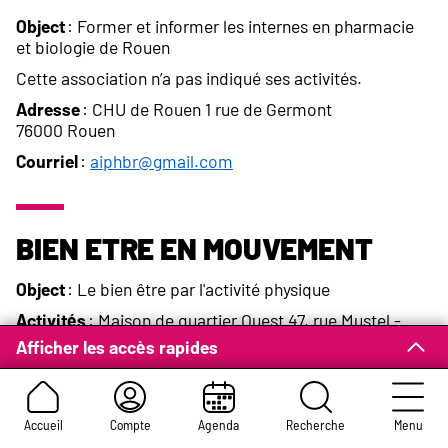
Object
: Former et informer les internes en pharmacie
et biologie de Rouen
Cette association n’a pas indiqué ses activités.
Adresse
: CHU de Rouen 1 rue de Germont
76000 Rouen
Courriel
:
aiphbr@gmail.com
Bien Etre en Mouvement
Object
: Le bien être par l'activité physique
Activités
: Maison de quartier Ouest 47, rue Mustel -
Rouen
Afficher les accès rapides
Santé / lundi et mercredi
Techniques douces / mercredi
Sophrologie de groupe / mardi et jeudi
Accueil
Compte
Agenda
Recherche
Menu