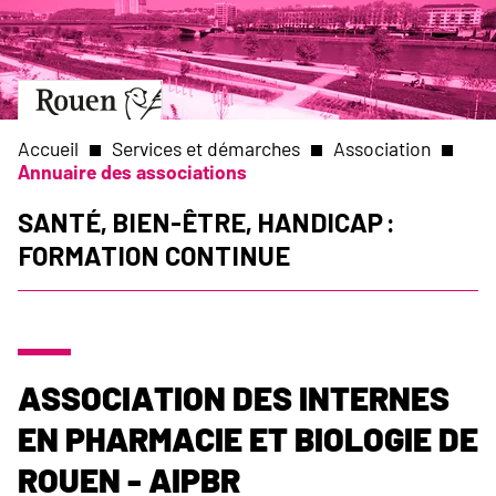
Aller
Slide
au
1
contenu
of
principal
1
Aller
à
la
Accueil
Services et démarches
Association
page
Annuaire des associations
d’accueil
Fil
Santé, Bien-être, Handicap :
Formation continue
d'Ariane
Association des Internes
en Pharmacie et Biologie de
Rouen - AIPBR