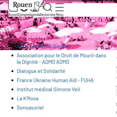
Aller
Slide
Aller
Accueil
Services et démarches
Association
au
1
à
contenu
of
la
Accueil
Compte
Agenda
Recherche
Menu
Santé, Bien-être, Handicap : Ai
principal
1
page
Fil
d’accueil
d'Ariane
Accès rapides
Arevi - Antenne Rouen
Association pour le Droit de Mourir dans
la Dignité - ADMD ADMD
Dialogue et Solidarité
France Ukraine Human Aid - FUHA
Institut médical Simone Veil
La K'Rosa
Sensasoriel