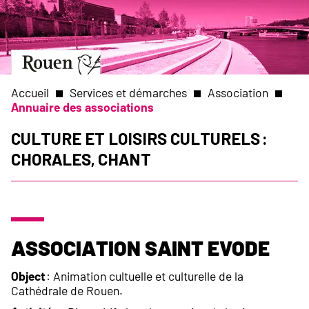
Aller
Slide
au
1
contenu
of
principal
1
Aller
à
la
Accueil
Services et démarches
Association
page
Annuaire des associations
d’accueil
Fil
Culture et Loisirs culturels :
Chorales, Chant
d'Ariane
Association Saint Evode
Object
: Animation cultuelle et culturelle de la
Cathédrale de Rouen.