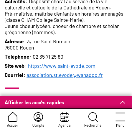
Activités
: Dispositif choral au service de la vie
culturelle et cultuelle de la Cathédrale de Rouen.
Pré-maîtrise, maîtrise d'enfants en horaires aménagés
(classe CHAM Collège Sainte-Marie).
Jeune choeur lycéen, choeur de chambre et scholar
grégorienne (hommes).
Adresse
: 3, rue Saint Romain
76000 Rouen
Téléphone
: 02 35 71 25 80
Site web
:
https://www.saint-evode.com
Courriel
:
association.st.evode@wanadoo.fr
Atelier de Rencontres et
Afficher les accès rapides
d'Initiatives Artistiques -
ARIA
Accueil
Compte
Agenda
Recherche
Menu