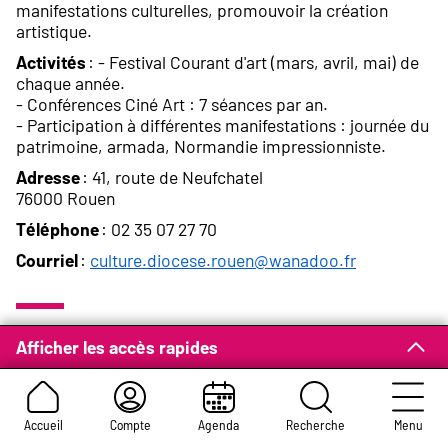
manifestations culturelles, promouvoir la création
artistique.
Activités
: - Festival Courant d'art (mars, avril, mai) de
chaque année.
- Conférences Ciné Art : 7 séances par an.
- Participation à différentes manifestations : journée du
patrimoine, armada, Normandie impressionniste.
Adresse
: 41, route de Neufchatel
76000 Rouen
Téléphone
: 02 35 07 27 70
Courriel
:
culture.diocese.rouen@wanadoo.fr
Assemblée Spirituelle des
Afficher les accès rapides
Baha'is de Rouen
Object
: Diffusion des écrits et enseignements de la Foi
Accueil
Compte
Agenda
Recherche
Menu
baha'ie.