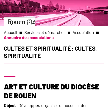
Aller
Slide
au
1
contenu
of
principal
1
Aller
à
la
Accueil
Services et démarches
Association
page
Annuaire des associations
d’accueil
Fil
Cultes et Spiritualité : Cultes,
Spiritualité
d'Ariane
Art et Culture du diocèse
de Rouen
Object
: Développer, organiser et accueillir des