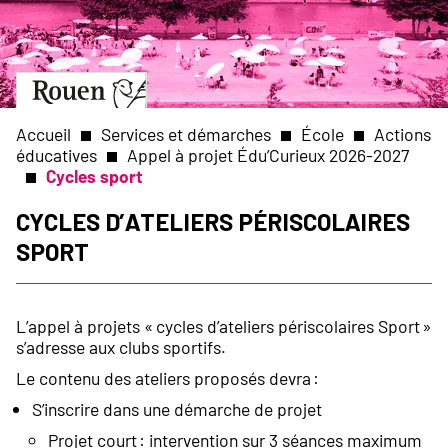
Aller
Slide
au
1
contenu
of
principal
1
Aller
à
la
Accueil
Services et démarches
École
Actions
page
éducatives
Appel à projet Édu’Curieux 2026-2027
d’accueil
Cycles sport
Fil
Cycles d’ateliers périscolaires
d'Ariane
sport
L’appel à projets « cycles d’ateliers périscolaires Sport »
s’adresse aux clubs sportifs.
Le contenu des ateliers proposés devra :
S’inscrire dans une démarche de projet
Projet court : intervention sur 3 séances maximum