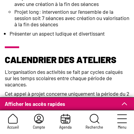
avec une création à la fin des séances
Projet long : intervention sur l’ensemble de la
session soit 7 séances avec création ou valorisation
à la fin des séances
Présenter un aspect ludique et divertissant
Calendrier des ateliers
L’organisation des activités se fait par cycles calqués
sur les temps scolaires entre chaque période de
vacances.
Cet appel à projet concerne uniquement la période du 2
novembre au 18 décembre 2020.
Afficher les accès rapides
Sur chaque cycle, plusieurs activités sont proposées
aux enfants sur des ateliers d’1 heure environ,
entre 12h et 14h, les lundis, mardis, jeudis et
Accueil
Compte
Agenda
Recherche
Menu
vendredis