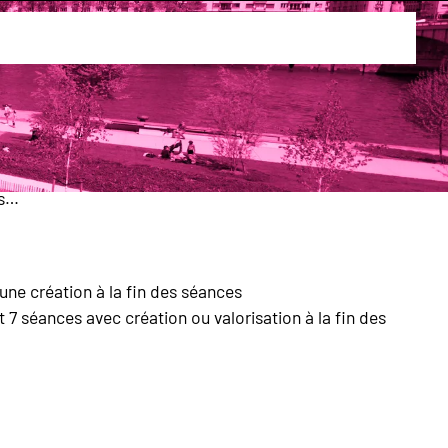
Cycles citoyenneté et découverte du monde
e
té et découverte du monde » s’adresse aux associations
 à la lutte contre les discriminations, de découverte
es…
une création à la fin des séances
it 7 séances avec création ou valorisation à la fin des