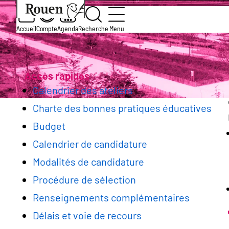
Aller
Slide
Aller
Accueil
Services et démarches
École
Actio
au
1
à
contenu
of
la
Accueil
Compte
Agenda
Recherche
Menu
Cycles d’ateliers périscolaire
principal
1
page
Fil
d’accueil
d'Ariane
Accès rapides
Calendrier des ateliers
Charte des bonnes pratiques éducatives
Budget
Calendrier de candidature
Modalités de candidature
Procédure de sélection
Renseignements complémentaires
Délais et voie de recours