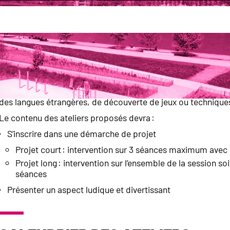
ns éducatives
Appel à projet Édu’Curieux 2026-2027
s citoyenneté et découverte du mond
L’appel à projet « cycles d’ateliers périscolaires citoyenne
d’éducation à la citoyenneté, de sensibilisation à l’égalité ou
des langues étrangères, de découverte de jeux ou techniqu
Le contenu des ateliers proposés devra :
S’inscrire dans une démarche de projet
Projet court : intervention sur 3 séances maximum avec 
Projet long : intervention sur l’ensemble de la session so
séances
Présenter un aspect ludique et divertissant