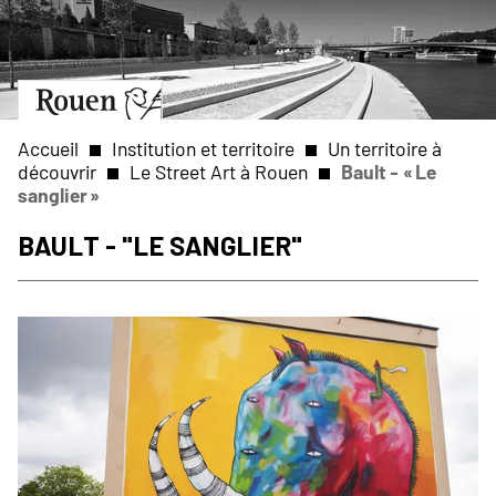
Aller
Slide
au
1
contenu
of
principal
1
Aller
à
la
Accueil
Institution et territoire
Un territoire à
page
découvrir
Le Street Art à Rouen
Bault - « Le
d’accueil
sanglier »
Fil
Bault - "Le sanglier"
d'Ariane