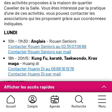
des activités proposées à la maison de quartier
Cavelier de la Salle. Vous êtes intéressé par la pratique
d’une de ces activités, vous pouvez contacter les
associations qui les proposent grâce aux coordonnées
indiquées.
Lundi
10h - 11h30 :
Anglais
- Rouen Seniors
Contacter Rouen Seniors au 02 35 07 06 88
Contacter Rouen Seniors par mail
18h - 20h15 :
Kung Fu, karaté, Taekwondo, Krav
maga
- Huang di
Contacter Huang Di au 06 68 18 19 76
Contacter Huang Di par mail
Mercredi
Afficher les accès rapides
13h30 - 22h :
Percussions
africaines
- Galaor
Contacter Galaor au 02 35 08 55 30
Contacter Galaor par mail
Accueil
Compte
Agenda
Recherche
Menu
Jeudi