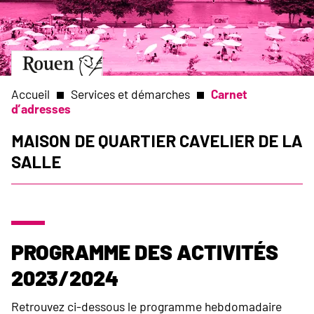
Aller
Slide
au
1
contenu
of
principal
1
Aller
à
la
Accueil
Services et démarches
Carnet
page
d’adresses
d’accueil
Fil
Maison de quartier Cavelier de la
Salle
d'Ariane
Programme des activités
2023/2024
Retrouvez ci-dessous le programme hebdomadaire