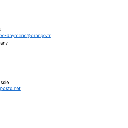
c
pee-daymeric@orange.fr
pany
ssie
aposte.net