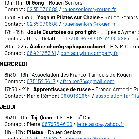
10h- 11h :
Qi Gong
- Rouen Seniors
Contact :
02 35 07 06 88
/
rouenseniors@rouen.fr
14h15 - 16h15 :
Yoga et Pilates sur Chaise
- Rouen Seniors
Contact :
02 35 07 06 88
/
rouenseniors@rouen.fr
17h - 19h :
Joute Courtoise ou pro fight
- L’Épée d’Aymeri
Contact : Hervé Delattre
06 72 05 84 79
/
02 32 38 15 99
/
le
20h - 22h :
Atelier chorégraphique cabaret
- B & M Com
Contact :
06 42 12 53 61
/
contact@bmcompany.fr
Mercredi
8h30 - 13h : Association des Franco-Tamouls de Rouen
Contact :
07 51 52 34 17
/
aftrouen76@gmail.com
17h30 - 21h :
Apprentissage de russe
- France Arménie Ru
Contact : Marie Rémont
06 09 13 29 54
/
association.far@l
Jeudi
9h30 - 11h :
Taji Quan
- LETRE Taï Chi
Contact : Pierre
06 79 76 46 09
/
letre.asso@yahoo.fr
11h - 12h :
Pilates
- Rouen Seniors
Contact :
02 35 07 06 88
/
rouenseniors@rouen.fr