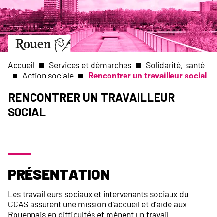
Aller
Slide
au
1
contenu
of
principal
1
Aller
à
la
Accueil
Services et démarches
Solidarité, santé
page
Action sociale
Rencontrer un travailleur social
d’accueil
Fil
Rencontrer un travailleur
social
d'Ariane
Présentation
Les travailleurs sociaux et intervenants sociaux du
CCAS assurent une mission d’accueil et d’aide aux
Rouennais en difficultés et mènent un travail