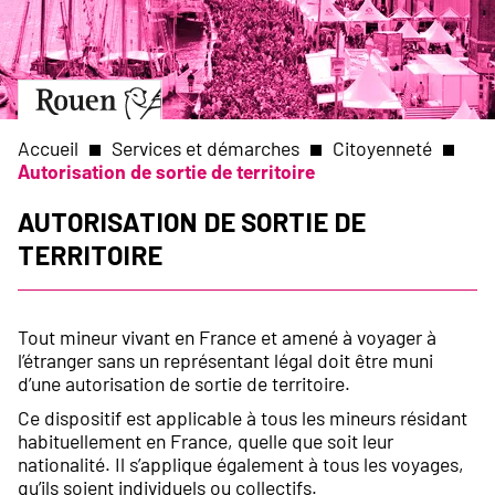
Aller
Slide
au
1
contenu
of
principal
1
Aller
à
la
Accueil
Services et démarches
Citoyenneté
page
Autorisation de sortie de territoire
d’accueil
Fil
Autorisation de sortie de
territoire
d'Ariane
Tout mineur vivant en France et amené à voyager à
l’étranger sans un représentant légal doit être muni
d’une autorisation de sortie de territoire.
Ce dispositif est applicable à tous les mineurs résidant
habituellement en France, quelle que soit leur
nationalité. Il s’applique également à tous les voyages,
qu’ils soient individuels ou collectifs.