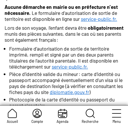
Aucune démarche en mairie ou en préfecture n’est
nécessaire.
Le formulaire d’autorisation de sortie de
territoire est disponible en ligne sur
service-public.fr.
Lors de son voyage, l’enfant devra être
obligatoirement
munis des pièces suivantes, dans le cas où ses parents
sont également français :
Formulaire d’autorisation de sortie de territoire
imprimé, rempli et signé par un des deux parents
titulaires de l’autorité parentale. Il est disponible en
téléchargement sur
service-public.fr.
Pièce d’identité valide du mineur : carte d’identité ou
passeport accompagné éventuellement d’un visa si le
pays de destination l’exige (à vérifier en consultant les
fiches pays du site
diplomatie.gouv.fr
)
Photocopie de la carte d’identité ou passeport du
parent signataire
Le titred’identité doit être valide ou périmé depuis
moins de 5 ans
Accueil
Compte
Agenda
Recherche
Menu
Original du formulaire cerfa d’autorisation de sortie