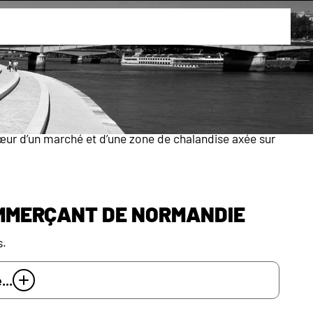
ant d’activités et de hautes fonctions
son port international et ses milliers de commerces
cœur d’un marché et d’une zone de chalandise axée sur
ommerçant de Normandie
s.
...