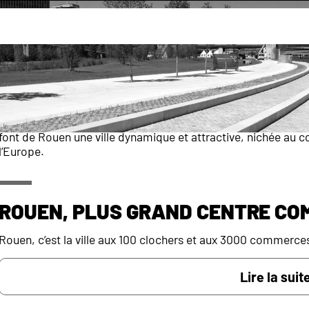
ets
Économie
Capitale de la Normandie, Rouen concentre un nombre import
administratives, économiques et politiques. Ses industries, 
font de Rouen une ville dynamique et attractive, nichée au 
l’Europe.
Rouen, plus grand centre c
Rouen, c’est la ville aux 100 clochers et aux 3000 commerce
Lire la suite