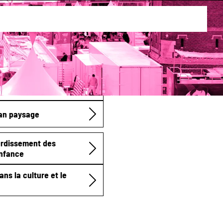
s dans mon grenier
lan paysage
erdissement des
enfance
ns la culture et le