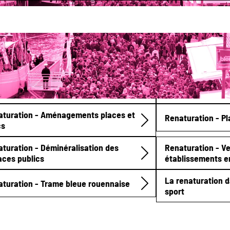
onnement
Plan de renaturation
ositif "La route du hérisson"
Une chauve-souri
aturation - Aménagements places et
Renaturation - P
cs
turation - Déminéralisation des
Renaturation - V
aces publics
établissements 
La renaturation da
turation - Trame bleue rouennaise
sport