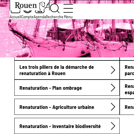
Aller
Slide
Aller
Accueil
Services et démarches
Nature, Envir
au
1
à
contenu
of
la
Accueil
Compte
Agenda
Recherche
Menu
Plan de renaturation
principal
1
page
Fil
d’accueil
d'Ariane
Qu’est-ce que la renaturation ?
Disp
Submenu
Les trois piliers de la démarche de
Ren
renaturation à Rouen
par
Rena
Renaturation - Plan ombrage
esp
Renaturation - Agriculture urbaine
Rena
Renaturation - Inventaire biodiversité