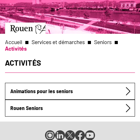
Aller
Slide
au
1
contenu
of
principal
1
Aller
à
la
Accueil
Services et démarches
Seniors
page
Activités
d’accueil
Fil
Activités
d'Ariane
Animations pour les seniors
Submenu
Rouen Seniors
Compte
Compte
Compte
Page
Page
Instagram
LinkedIn
X
Facebook
YouTube