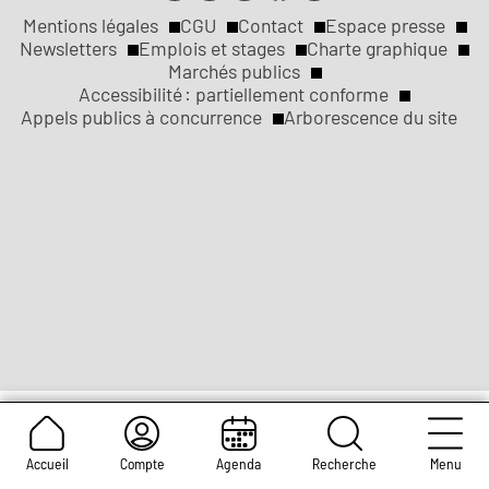
de
de
de
de
de
Mentions légales
CGU
Contact
Espace presse
Réseaux
la
la
la
la
la
Newsletters
Emplois et stages
Charte graphique
ville
ville
ville
ville
ville
Marchés publics
sociaux
Liens
de
de
de
de
de
Accessibilité : partiellement conforme
Rouen
Rouen
Rouen
Rouen
Rouen
Appels publics à concurrence
Arborescence du site
légaux
Accueil
Compte
Agenda
Recherche
Menu