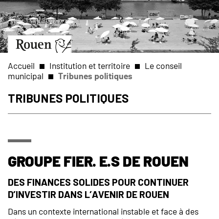
Aller
Slide
au
1
contenu
of
principal
1
Aller
à
la
Accueil
Institution et territoire
Le conseil
page
municipal
Tribunes politiques
d’accueil
Fil
Tribunes politiques
d'Ariane
Groupe Fier. e.s de Rouen
Des finances solides pour continuer
d’investir dans l’avenir de Rouen
Dans un contexte international instable et face à des