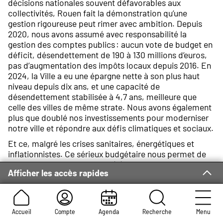
décisions nationales souvent défavorables aux
collectivités, Rouen fait la démonstration qu’une
gestion rigoureuse peut rimer avec ambition. Depuis
2020, nous avons assumé avec responsabilité la
gestion des comptes publics : aucun vote de budget en
déficit, désendettement de 190 à 130 millions d’euros,
pas d’augmentation des impôts locaux depuis 2016. En
2024, la Ville a eu une épargne nette à son plus haut
niveau depuis dix ans, et une capacité de
désendettement stabilisée à 4,7 ans, meilleure que
celle des villes de même strate. Nous avons également
plus que doublé nos investissements pour moderniser
notre ville et répondre aux défis climatiques et sociaux.
Et ce, malgré les crises sanitaires, énergétiques et
inflationnistes. Ce sérieux budgétaire nous permet de
tenir nos engagements : accélérer la transition social-
Afficher les accès rapides
écologique, rénover nos écoles, renforcer l’attractivité,
soutenir les associations, transformer l’espace public,
développer les mobilités et conduire les projets
essentiels à l’avenir de notre ville. Rouen tient bon,
Accueil
Compte
Agenda
Recherche
Menu
fidèle à une ligne simple : protéger les services publics,